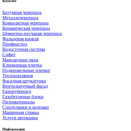
Каталог
Битумная черепица
Металлочерепица
Композитная черепица
Керамическая черепица
Цементно-песчаная черепица
Фальцевая кровля
Профнастил
Водосточная система
Софит
Мансардные окна
Клинкерная плитка
Подкровельные пленки
Теплоизоляция
Фасадная штукатурка
Вентилируемый фасад
Еврорубероид
Газобетонные блоки
Пиломатериалы
Спецпланки и колпаки
Машинная стяжка
Услуги автокрана
Информация