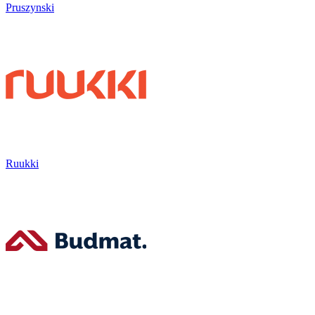
Pruszynski
Ruukki