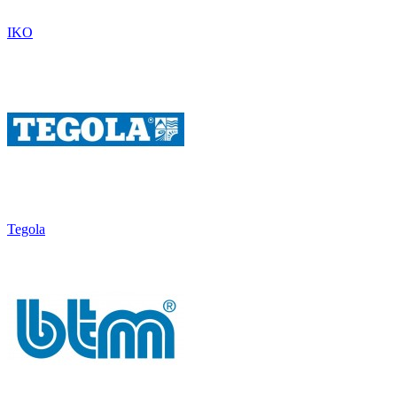
IKO
Tegola